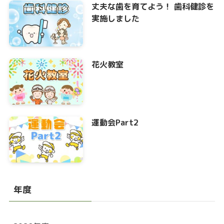
丈夫な歯を育てよう！ 歯科健診を
実施しました
花火教室
運動会Part2
年度